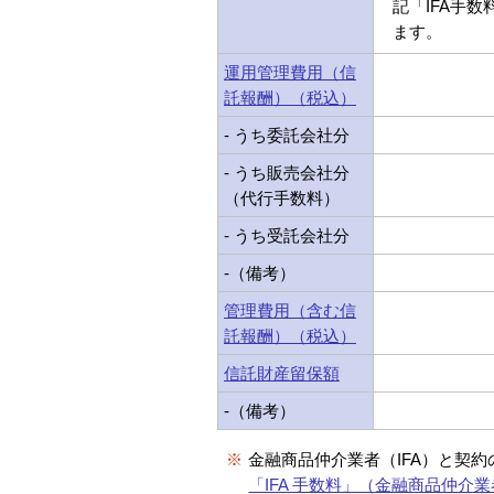
記「IFA手
ます。
運用管理費用（信
託報酬）（税込）
- うち委託会社分
- うち販売会社分
（代行手数料）
- うち受託会社分
-（備考）
管理費用（含む信
託報酬）（税込）
信託財産留保額
-（備考）
※
金融商品仲介業者（IFA）と契
「IFA 手数料」（金融商品仲介業