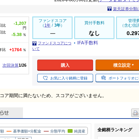
楽天証券分類
ファンドスコア
管理
買付手数料
-1,207
（
1年
/
3年
）
（含む信
日比
円
日比
なし
0.2
-5.38
％
IFA手数料
ファンドスコアにつ
いて
+1764
年比
％
購入
積立設定
次回決算
1/26
お気に入り銘柄に登録
ポートフォリオに
コア期間に満たないため、スコアがございません。
全銘柄ランキング
価額
基準価額+分配金
分類平均
純資産