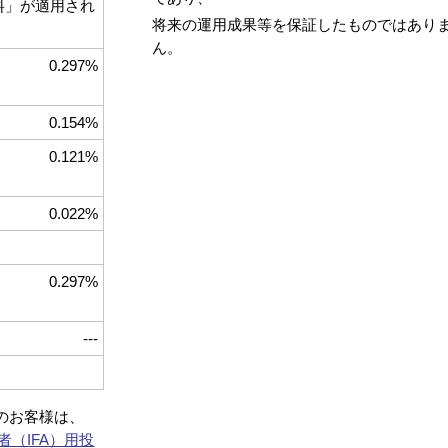
数料」が適用され
将来の運用成果等を保証したものではあり
ん。
0.297%
0.154%
0.121%
0.022%
0.297%
---
約のお客様は、
者（IFA）用投