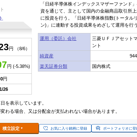
「日経半導体株インデックスマザーファンド」
ト
資を通じて、主として国内の金融商品取引所上
ト
に投資を行う。「日経半導体株指数(トータル
ン)」に連動する投資成果をめざして運用を行
運用（委託）会社
三菱ＵＦＪアセット
23
ント
円 （8/6）
純資産
94
07
楽天証券分類
国内株式
円 (-5.38%)
0
円
1/26
算日を表示しています。
が変わる場合、又は分配金が支払われない場合があります。
積立設定
お気に入り銘柄に登録
ポートフォリオに登