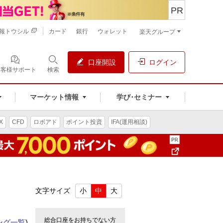
PR
報トウシル
カード
銀行
ウォレット
楽天グループ
口座開設
ログイン
お客様サポート
検索
マーケット情報
学び･セミナー
X
CFD
ロボアド
ポイント投資
IFA(運用相談)
文字サイズ
小
中
大
総合口座をお持ちでない方
ング一覧
)