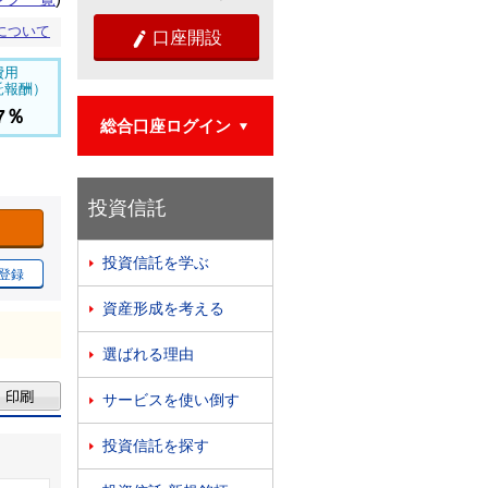
について
口座開設

費用
託報酬）
97％
総合口座ログイン

投資信託
投資信託を学ぶ

登録
資産形成を考える

選ばれる理由

サービスを使い倒す

投資信託を探す
