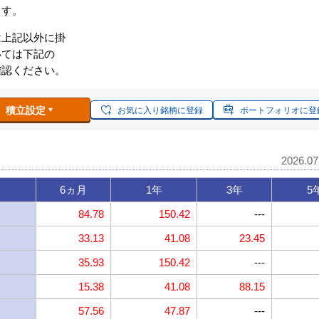
ます。
は上記以外に掛
いては下記の
確認ください。
積立設定
お気に入り銘柄に登録
ポートフォリオに登
2026.0
6ヵ月
1年
3年
5
84.78
150.42
---
33.13
41.08
23.45
35.93
150.42
---
15.38
41.08
88.15
57.56
47.87
---