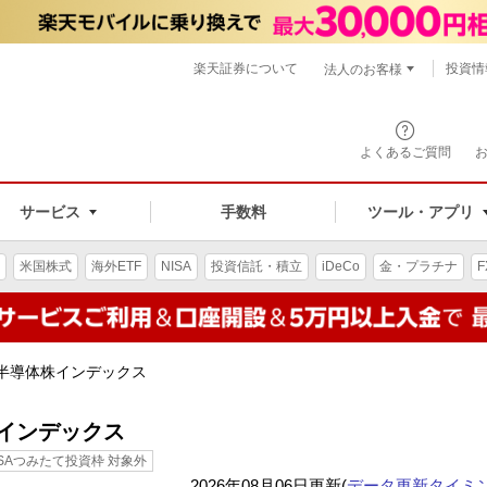
楽天証券について
投資情
法人のお客様
よくあるご質問
手数料
サービス
ツール・アプリ
米国株式
海外ETF
NISA
投資信託・積立
iDeCo
金・プラチナ
F
経半導体株インデックス
インデックス
ISAつみたて投資枠 対象外
2026年08月06日更新(
データ更新タイミ