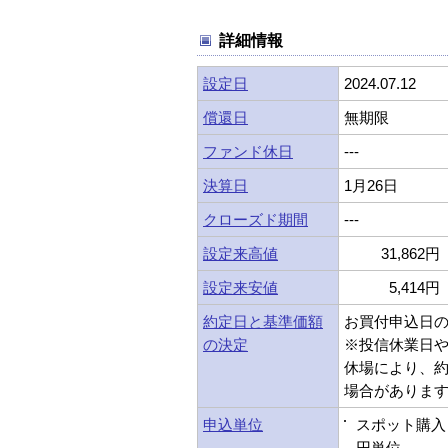
詳細情報
設定日
2024.07.12
償還日
無期限
ファンド休日
---
決算日
1月26日
クローズド期間
---
設定来高値
31,862円 
設定来安値
5,414円 
約定日と基準価額
お買付申込日
の決定
※投信休業日
休場により、
場合がありま
申込単位
スポット購入：
円単位