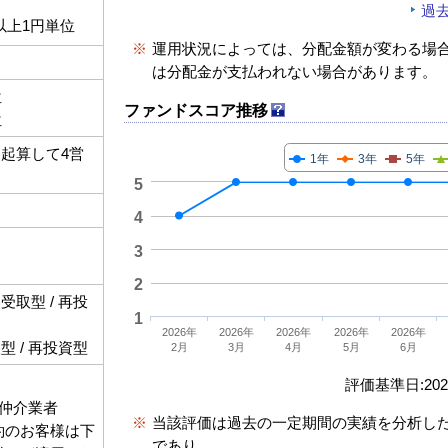
過
以上1円単位
※
運用状況によっては、分配金額が変わる場
は分配金が支払われない場合があります。
位
ファンドスコア推移
位
起算して4営
1年
3年
5年
5
4
3
2
取型 / 再投
1
2026年
2026年
2026年
2026年
2026年
 / 再投資型
2月
3月
4月
5月
6月
評価基準日:2026
仲介業者
※
当該評価は過去の一定期間の実績を分析し
契約のお客様は下
であり、