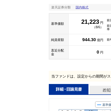
楽天証券分類
国内株式
21,223
前
円
基準価額
前
（8/6）
率
944.30
純資産額
前
億円
直近分配
0
円
金
当ファンドは、設定からの期間がス
基準