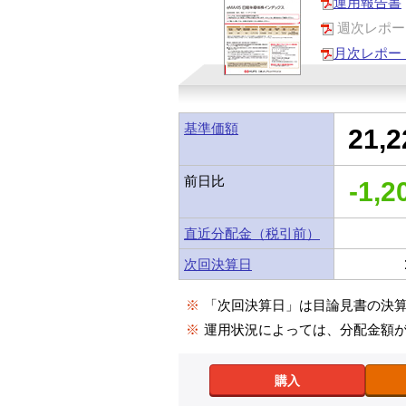
運用報告書
週次レポー
月次レポー
基準価額
21,2
前日比
-1,2
直近分配金（税引前）
次回決算日
※
「次回決算日」は目論見書の決
※
運用状況によっては、分配金額
購入