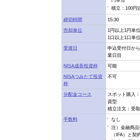
積立：100円
締切時間
15:30
売却単位
1円以上1円単
1口以上1口単
受渡日
申込受付日から
業日目
NISA成長投資枠
可能
NISAつみたて投資
不可
枠
分配金コース
スポット購入：受
資型
積立注文：受取型
手数料
なし
注）金融商品
（IFA）と