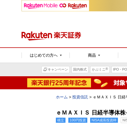
はじめての方へ
商品
®
キャンペーン
国内株式
かぶミニ
IPO・PO
ホーム
>
投資信託
>
ｅＭＡＸＩＳ 日
ｅＭＡＸＩＳ 日経半導体株
積立
100円投資
NISA成長投資枠
N