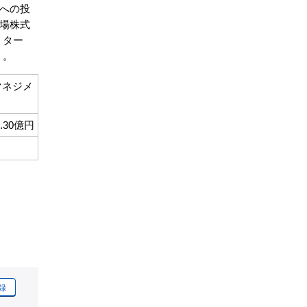
への投
場株式
リター
う。
マネジメ
4.30億円
録