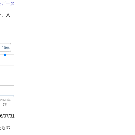
去データ
合、又
10年
2026年
7月
/07/31
たもの