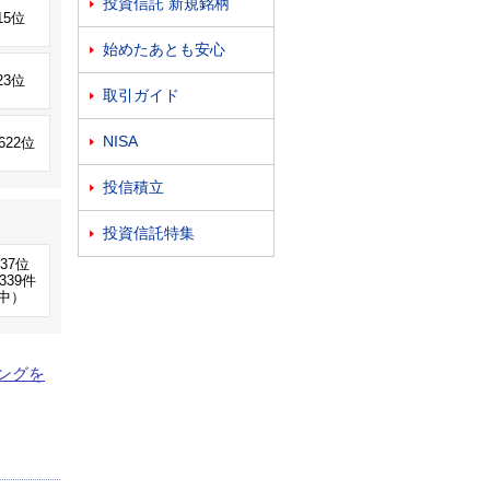
投資信託 新規銘柄

15位
始めたあとも安心

23位
取引ガイド

NISA
,622位

投信積立

投資信託特集

337位
339件
中）
ングを