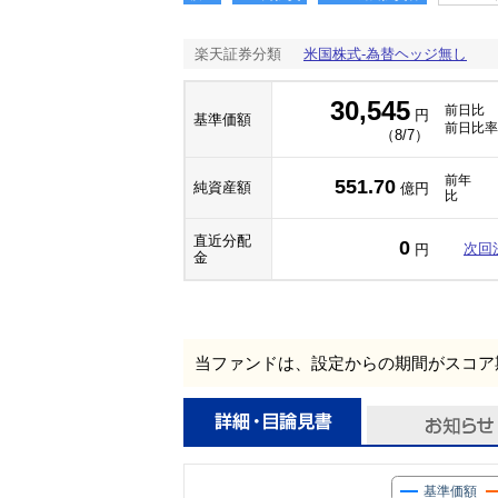
楽天証券分類
米国株式-為替ヘッジ無し
30,545
前日比
円
基準価額
前日比率
（8/7）
前年
551.70
純資産額
億円
比
直近分配
0
次回
円
金
当ファンドは、設定からの期間がスコア
基準価額