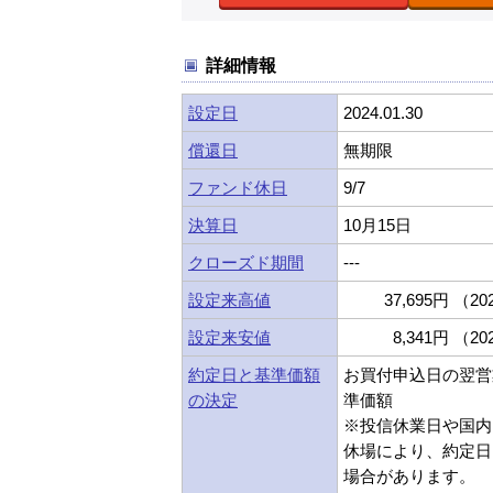
詳細情報
設定日
2024.01.30
償還日
無期限
ファンド休日
9/7
決算日
10月15日
クローズド期間
---
設定来高値
37,695円 （202
設定来安値
8,341円 （202
約定日と基準価額
お買付申込日の翌営
の決定
準価額
※投信休業日や国内
休場により、約定日
場合があります。