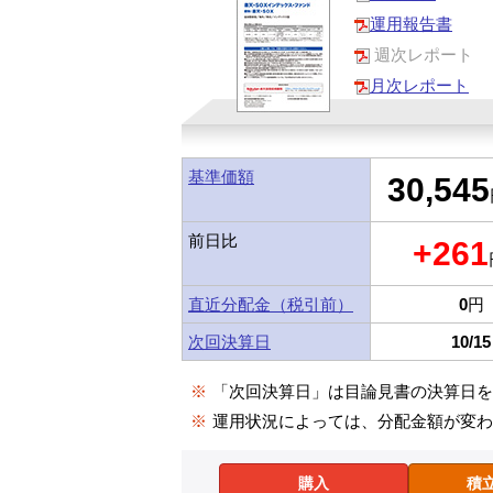
運用報告書
週次レポート
月次レポート
基準価額
30,545
前日比
+261
直近分配金（税引前）
0
円
次回決算日
10/15
※
「次回決算日」は目論見書の決算日
※
運用状況によっては、分配金額が変
購入
積