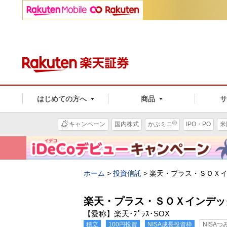
はじめての方へ
商品
®
キャンペーン
国内株式
かぶミニ
IPO・PO
米
ホーム
>
投資信託
>
楽天・プラス・ＳＯＸ
楽天・プラス・ＳＯＸインデッ
【愛称】楽天･ﾌﾟﾗｽ･SOX
積立
100円投資
NISA成長投資枠
NISA