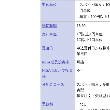
申込単位
スポット購入：10
円単位
積立：100円以上
締切時間
15:30
売却単位
1円以上1円単位
1口以上1口単位
受渡日
申込受付日から起算
業日目
NISA成長投資枠
可能
NISAつみたて投資
不可
枠
分配金コース
スポット購入：受取型
資型
積立注文：受取型 /
手数料
なし