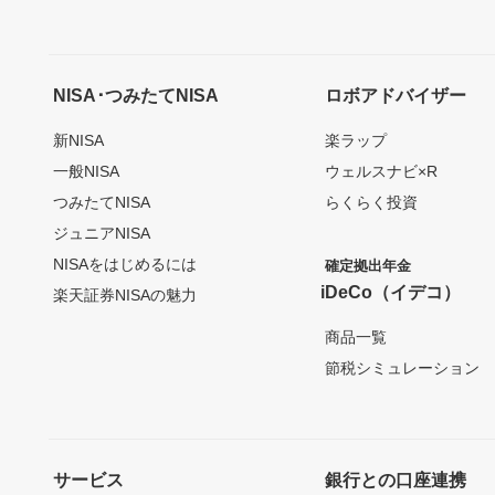
NISA･つみたてNISA
ロボアドバイザー
新NISA
楽ラップ
一般NISA
ウェルスナビ×R
つみたてNISA
らくらく投資
ジュニアNISA
NISAをはじめるには
確定拠出年金
iDeCo（イデコ）
楽天証券NISAの魅力
商品一覧
節税シミュレーション
サービス
銀行との口座連携