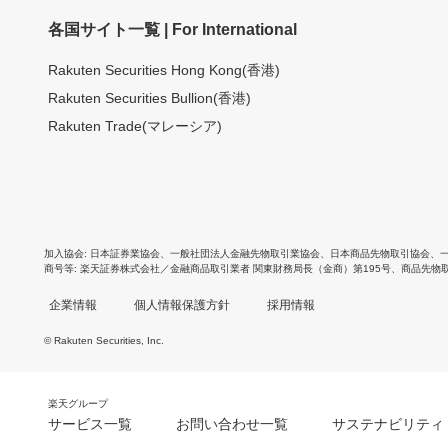
各国サイト一覧 | For International
Rakuten Securities Hong Kong(香港)
Rakuten Securities Bullion(香港)
Rakuten Trade(マレーシア)
加入協会
日本証券業協会
、
一般社団法人金融先物取引業協会
、
日本商品先物取引協会
、
商号等
楽天証券株式会社／金融商品取引業者 関東財務局長（金商）第195号、商品先物
企業情報
個人情報保護方針
採用情報
© Rakuten Securities, Inc.
楽天グループ
サービス一覧
お問い合わせ一覧
サステナビリティ