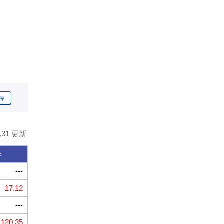
録
7.31 更新
年
---
17.12
---
120.35