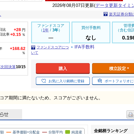
2026年08月07日更新(
データ更新タイミ
楽天証券分類
し
ファンドスコア
管理
買付手数料
+28
日比
円
（
1年
/
3年
）
（含む信
+0.15
日比率
％
なし
0.1
IFA手数料
ファンドスコアにつ
+168.62
年
いて
％
次回決算
10/15
購入
積立設定
お気に入り銘柄に登録
ポートフォリオに
コア期間に満たないため、スコアがございません。
全銘柄ランキング
価額
基準価額+分配金
分類平均
純資産