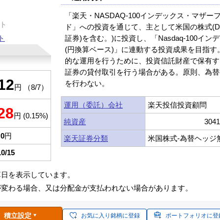
「楽天・NASDAQ-100インデックス・マザー
ト
ド」への投資を通じて、主として米国の株式(D
ト
証券)を含む。)に投資し、「Nasdaq-100イン
(円換算ベース)」に連動する投資成果を目指す
的な運用を行うために、投資信託財産で保有す
証券の貸付取引を行う場合がある。原則、為替
12
を行わない。
円 （8/7）
運用（委託）会社
楽天投信投資顧問
28
円 (0.15%)
純資産
304
0
円
楽天証券分類
米国株式-為替ヘッジ
10/15
算日を表示しています。
が変わる場合、又は分配金が支払われない場合があります。
積立設定
お気に入り銘柄に登録
ポートフォリオに登