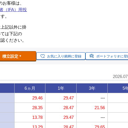
約のお客様は、
者（IFA）用投
ます。
は上記以外に掛
いては下記の
確認ください。
積立設定
お気に入り銘柄に登録
ポートフォリオに登
2026.0
6ヵ月
1年
3年
5
29.46
29.47
---
28.35
28.47
21.56
13.78
29.47
---
13.29
28.47
79.65