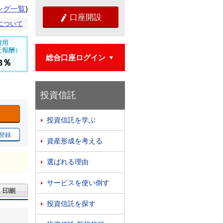
ング一覧
)
口座開設

について
費用
託報酬）
総合口座ログイン

98％
投資信託
投資信託を学ぶ

登録
資産形成を考える

選ばれる理由

サービスを使い倒す

投資信託を探す
