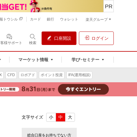
PR
報トウシル
カード
銀行
ウォレット
楽天グループ
口座開設
ログイン
お客様サポート
検索
マーケット情報
学び･セミナー
X
CFD
ロボアド
ポイント投資
IFA(運用相談)
文字サイズ
小
中
大
総合口座をお持ちでない方