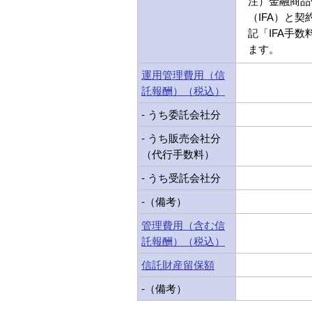
注）金融商品
（IFA）と
記「IFA手
ます。
運用管理費用（信
託報酬）（税込）
- うち委託会社分
- うち販売会社分
（代行手数料）
- うち受託会社分
-（備考）
管理費用（含む信
託報酬）（税込）
信託財産留保額
-（備考）