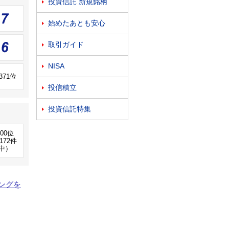
投資信託 新規銘柄

始めたあとも安心

取引ガイド

NISA

,371位
投信積立

投資信託特集

100位
172件
中）
ングを