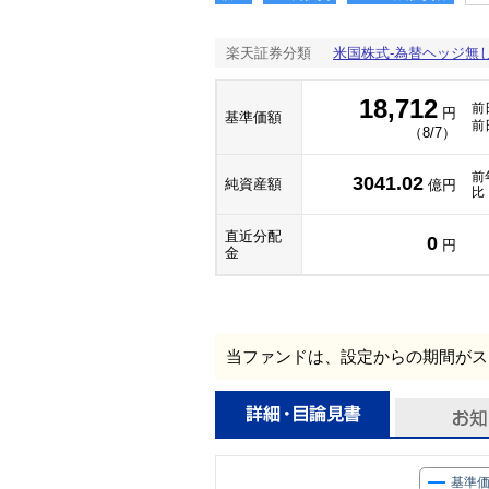
楽天証券分類
米国株式-為替ヘッジ無
18,712
前
円
基準価額
前
（8/7）
前
3041.02
純資産額
億円
比
直近分配
0
円
金
当ファンドは、設定からの期間がス
基準