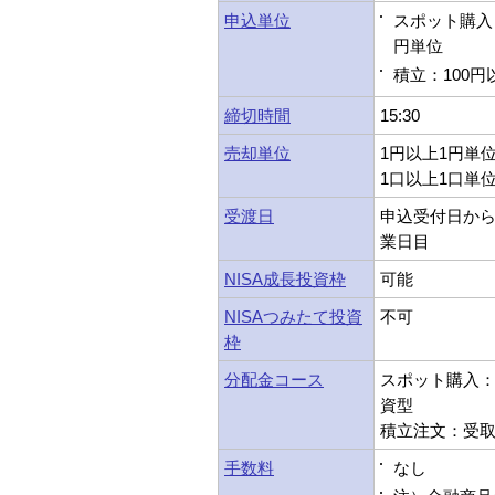
申込単位
スポット購入：
円単位
積立：100円
締切時間
15:30
売却単位
1円以上1円単
1口以上1口単
受渡日
申込受付日から
業日目
NISA成長投資枠
可能
NISAつみたて投資
不可
枠
分配金コース
スポット購入：受
資型
積立注文：受取型
手数料
なし