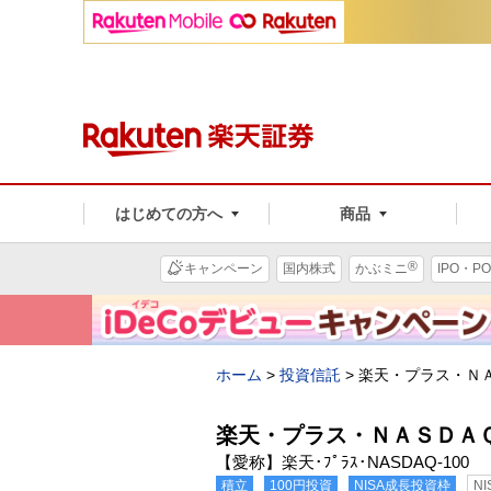
はじめての方へ
商品
®
キャンペーン
国内株式
かぶミニ
IPO・PO
ホーム
>
投資信託
>
楽天・プラス・Ｎ
楽天・プラス・ＮＡＳＤＡ
【愛称】楽天･ﾌﾟﾗｽ･NASDAQ-100
積立
100円投資
NISA成長投資枠
N