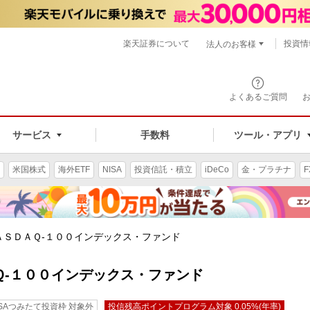
楽天証券について
投資情
法人のお客様
よくあるご質問
手数料
サービス
ツール・アプリ
米国株式
海外ETF
NISA
投資信託・積立
iDeCo
金・プラチナ
F
ＡＳＤＡＱ-１００インデックス・ファンド
Ｑ-１００インデックス・ファンド
ISAつみたて投資枠 対象外
投信残高ポイントプログラム対象 0.05%(年率)