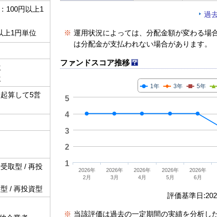
100円以上1
過
※
運用状況によっては、分配金額が変わる場
以上1円単位
は分配金が支払われない場合があります。
ファンドスコア推移
位
位
1年
3年
5年
起算して5営
5
4
3
2
1
取型 / 再投
2026年
2026年
2026年
2026年
2026年
2月
3月
4月
5月
6月
 / 再投資型
評価基準日:2026
※
当該評価は過去の一定期間の実績を分析し