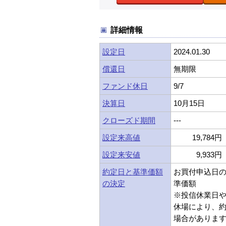
詳細情報
設定日
2024.01.30
償還日
無期限
ファンド休日
9/7
決算日
10月15日
クローズド期間
---
設定来高値
19,784円 
設定来安値
9,933円 
約定日と基準価額
お買付申込日
の決定
準価額
※投信休業日
休場により、
場合がありま