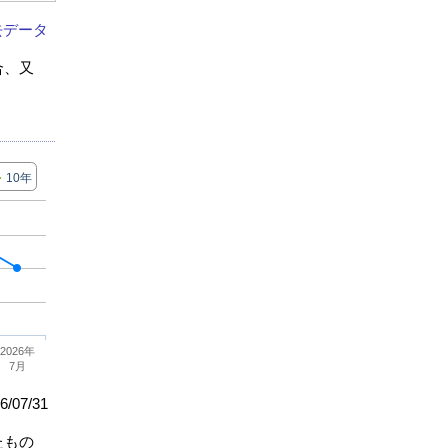
去データ
合、又
10年
2026年
7月
/07/31
たもの