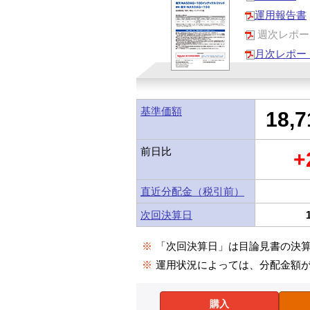
運用報告書
週次レポー
月次レポー
基準価額
18,7
前日比
+
直近分配金（税引前）
次回決算日
※
「次回決算日」は目論見書の決
※
運用状況によっては、分配金額
購入