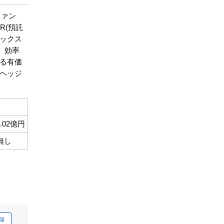
ファン
R(預託
デックス
。効率
る有価
ヘッジ
1.02億円
無し
録