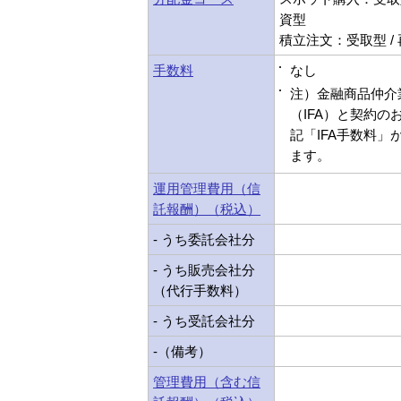
資型
積立注文：受取型 /
手数料
なし
注）金融商品仲介
（IFA）と契約の
記「IFA手数料」
ます。
運用管理費用（信
託報酬）（税込）
- うち委託会社分
- うち販売会社分
（代行手数料）
- うち受託会社分
-（備考）
管理費用（含む信