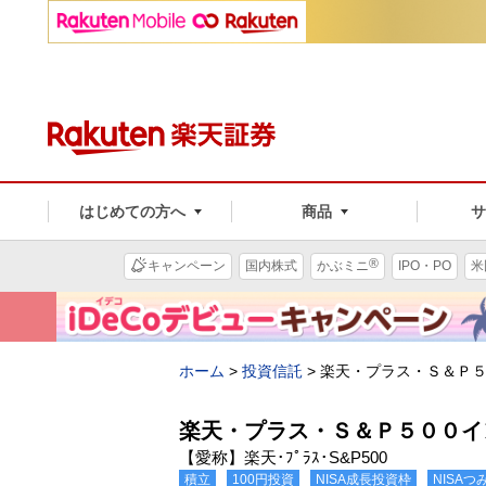
はじめての方へ
商品
®
キャンペーン
国内株式
かぶミニ
IPO・PO
米
ホーム
>
投資信託
>
楽天・プラス・Ｓ＆Ｐ
楽天・プラス・Ｓ＆Ｐ５００イ
【愛称】楽天･ﾌﾟﾗｽ･S&P500
積立
100円投資
NISA成長投資枠
NISA