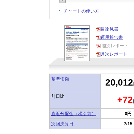
チャートの使い方
目論見書
運用報告書
週次レポート
月次レポート
基準価額
20,012
前日比
+72
直近分配金（税引前）
0
円
次回決算日
7/15