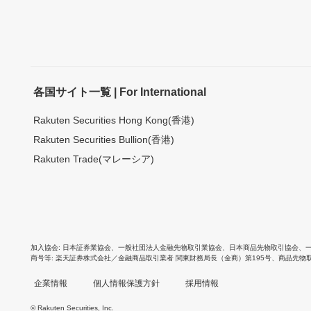
各国サイト一覧 | For International
Rakuten Securities Hong Kong(香港)
Rakuten Securities Bullion(香港)
Rakuten Trade(マレーシア)
加入協会
日本証券業協会
、
一般社団法人金融先物取引業協会
、
日本商品先物取引協会
、
商号等
楽天証券株式会社／金融商品取引業者 関東財務局長（金商）第195号、商品先物
企業情報
個人情報保護方針
採用情報
© Rakuten Securities, Inc.