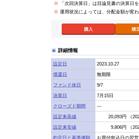
※
「次回決算日」は目論見書の決算日
※
運用状況によっては、分配金額が変
購入
積
詳細情報
設定日
2023.10.27
償還日
無期限
ファンド休日
9/7
決算日
7月15日
クローズド期間
---
設定来高値
20,093円 （202
設定来安値
9,806円 （202
約定日と基準価額
お買付申込日の翌営