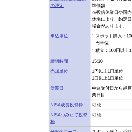
の決定
準価額
※投信休業日や国内
休場により、約定日
場合があります。
申込単位
スポット購入：10
円単位
積立：100円以上
締切時間
15:30
売却単位
1円以上1円単位
1口以上1口単位
受渡日
申込受付日から起算
業日目
NISA成長投資枠
可能
NISAつみたて投資
可能
枠
分配金コース
スポット購入：受取型