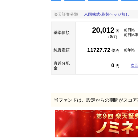
楽天証券分類
米国株式-為替ヘッジ無し
20,012
前日比
円
基準価額
前日比
（8/7）
11727.72
純資産額
前年比
億円
直近分配
0
次
円
金
当ファンドは、設定からの期間がスコア