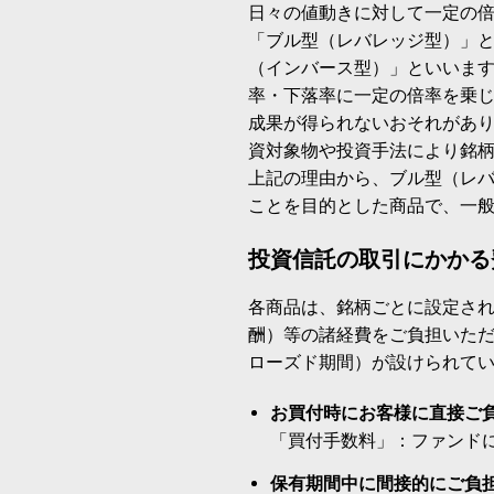
日々の値動きに対して一定の
「ブル型（レバレッジ型）」
（インバース型）」といいます
率・下落率に一定の倍率を乗
成果が得られないおそれがあ
資対象物や投資手法により銘
上記の理由から、ブル型（レ
ことを目的とした商品で、一
投資信託の取引にかかる
各商品は、銘柄ごとに設定され
酬）等の諸経費をご負担いた
ローズド期間）が設けられて
お買付時にお客様に直接ご
「買付手数料」：ファンド
保有期間中に間接的にご負