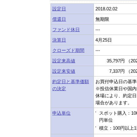
設定日
2018.02.02
償還日
無期限
ファンド休日
---
決算日
4月25日
クローズド期間
---
設定来高値
35,797円 （202
設定来安値
7,337円 （202
約定日と基準価額
お買付申込日の基準
の決定
※投信休業日や国内
休場により、約定日
場合があります。
申込単位
スポット購入：10
円単位
積立：100円以上