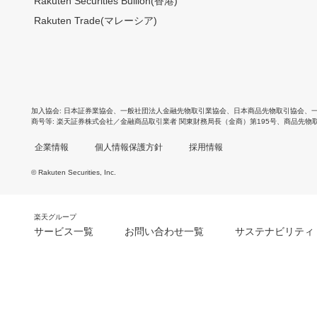
Rakuten Securities Bullion(香港)
Rakuten Trade(マレーシア)
加入協会
日本証券業協会
、
一般社団法人金融先物取引業協会
、
日本商品先物取引協会
、
商号等
楽天証券株式会社／金融商品取引業者 関東財務局長（金商）第195号、商品先物
企業情報
個人情報保護方針
採用情報
© Rakuten Securities, Inc.
楽天グループ
サービス一覧
お問い合わせ一覧
サステナビリティ
m