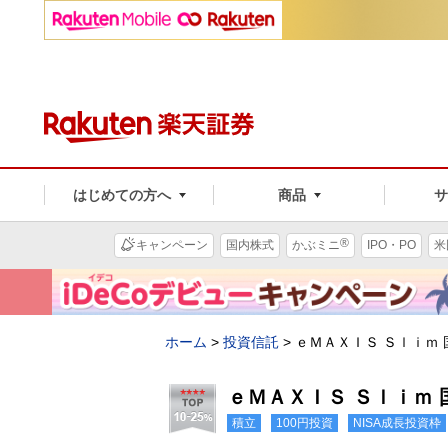
はじめての方へ
商品
®
キャンペーン
国内株式
かぶミニ
IPO・PO
米
ホーム
>
投資信託
>
ｅＭＡＸＩＳ Ｓｌｉｍ
ｅＭＡＸＩＳ Ｓｌｉｍ
積立
100円投資
NISA成長投資枠