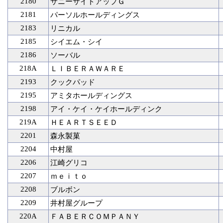
2180
サニーサイドアップＧ
2181
パーソルホールディングス
2183
リニカル
2185
シイエム・シイ
2186
ソーバル
218A
ＬＩＢＥＲＡＷＡＲＥ
2193
クックパッド
2195
アミタホールディングス
2198
アイ・ケイ・ケイホールディンク
219A
ＨＥＡＲＴＳＥＥＤ
2201
森永製菓
2204
中村屋
2206
江崎グリコ
2207
ｍｅｉｔｏ
2208
ブルボン
2209
井村屋グループ
220A
ＦＡＢＥＲＣＯＭＰＡＮＹ