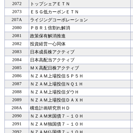
2072
トップシェアＥＴＮ
2073
ＥＳＧ低カーボンＥＴＮ
207A
ライジングコーポレーション
2080
ＰＢＲ１倍割れ解消
2081
政策保有解消推進
2082
投資経営一心同体
2083
日本成長株アクティブ
2084
日本高配当アクティブ
2085
ＭＸ高配日株アクティブ
2086
ＮＺＡＭ上場投信ＳＰ５Ｈ
2087
ＮＺＡＭ上場投信ＮＱ１Ｈ
2088
ＮＺＡＭ上場投信ダウＨ
2089
ＮＺＡＭ上場投信ＤＡＸＨ
208A
構造計画研究所ＨＤ
2090
ＮＺＡＭ米国債７－１０Ｈ
2091
ＮＺＡＭ独国債７－１０Ｈ
2092
ＮＺＡＭ仏国債７－１０Ｈ