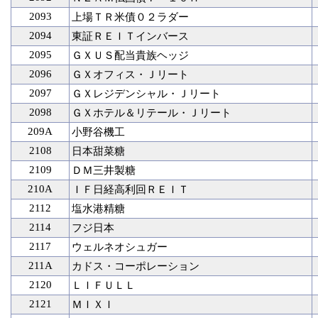
2093
上場ＴＲ米債０２ラダー
2094
東証ＲＥＩＴインバース
2095
ＧＸＵＳ配当貴族ヘッジ
2096
ＧＸオフィス・Ｊリート
2097
ＧＸレジデンシャル・Ｊリート
2098
ＧＸホテル＆リテール・Ｊリート
209A
小野谷機工
2108
日本甜菜糖
2109
ＤＭ三井製糖
210A
ＩＦ日経高利回ＲＥＩＴ
2112
塩水港精糖
2114
フジ日本
2117
ウェルネオシュガー
211A
カドス・コーポレーション
2120
ＬＩＦＵＬＬ
2121
ＭＩＸＩ