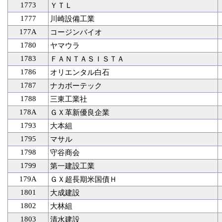
1773
ＹＴＬ
1777
川崎設備工業
177A
コージンバイオ
1780
ヤマウラ
1783
ＦＡＮＴＡＳＩＳＴＡ
1786
オリエンタル白石
1787
ナカボーテック
1788
三東工業社
178A
ＧＸ革新優良企業
1793
大本組
1795
マサル
1798
守谷商会
1799
第一建設工業
179A
ＧＸ超長期米国債Ｈ
1801
大成建設
1802
大林組
1803
清水建設