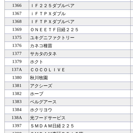
1366
ＩＦ２２５ダブルベア
1367
ｉＦＴＰＸダブル
1368
ＩＦＴＰＸダブルベア
1369
ＯＮＥＥＴＦ日経２２５
1375
ユキグニファクトリー
1376
カネコ種苗
1377
サカタのタネ
1379
ホクト
137A
ＣＯＣＯＬＩＶＥ
1380
秋川牧園
1381
アクシーズ
1382
ホーブ
1383
ベルグアース
1384
ホクリヨウ
138A
光フードサービス
1397
ＳＭＤＡＭ日経２２５