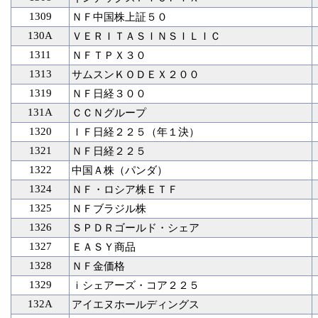
1309
ＮＦ中国株上証５０
130A
ＶＥＲＩＴＡＳＩＮＳＩＬＩＣ
1311
ＮＦＴＰＸ３０
1313
サムスンＫＯＤＥＸ２００
1319
ＮＦ日経３００
131A
ＣＣＮグループ
1320
ＩＦ日経２２５（年１決）
1321
ＮＦ日経２２５
1322
中国Ａ株（パンダ）
1324
ＮＦ・ロシア株ＥＴＦ
1325
ＮＦブラジル株
1326
ＳＰＤＲゴールド・シェア
1327
ＥＡＳＹ商品
1328
ＮＦ金価格
1329
ｉシェアーズ・コア２２５
132A
アイエヌホールディングス