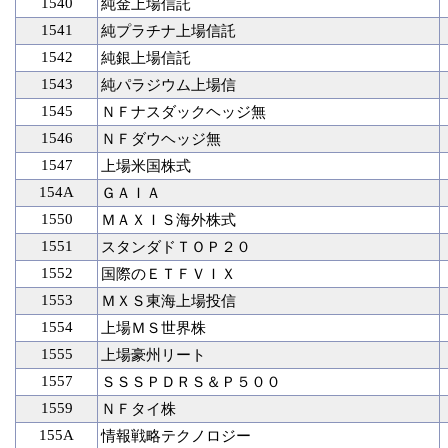
1540
純金上場信託
1541
純プラチナ上場信託
1542
純銀上場信託
1543
純パラジウム上場信
1545
ＮＦナスダックヘッジ無
1546
ＮＦダウヘッジ無
1547
上場米国株式
154A
ＧＡＩＡ
1550
ＭＡＸＩＳ海外株式
1551
スタンダドＴＯＰ２０
1552
国際のＥＴＦＶＩＸ
1553
ＭＸＳ東海上場投信
1554
上場ＭＳ世界株
1555
上場豪州リート
1557
ＳＳＳＰＤＲＳ＆Ｐ５００
1559
ＮＦタイ株
155A
情報戦略テクノロジー