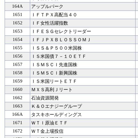
164A
アップルパーク
1651
ＩＦＴＰＸ高配当４０
1652
ＩＦ女性活躍指数
1653
ＩＦＥＳＧセレクトリーダー
1654
ＩＦＪＰＸＢＬＯＳＳＯＭＪ
1655
ＩＳＳ＆Ｐ５００米国株
1656
ＩＳ米国債７－１０ＥＴＦ
1657
ＩＳＭＳＣＩ先進国株
1658
ＩＳＭＳＣＩ新興国株
1659
ＩＳ米国リートＥＴＦ
1660
ＭＸＳ高利Ｊリート
1662
石油資源開発
1663
Ｋ＆Ｏエナジーグループ
166A
タスキホールディングス
1671
ＷＴＩ原油ＥＴＦ
1672
ＷＴ金上場投信