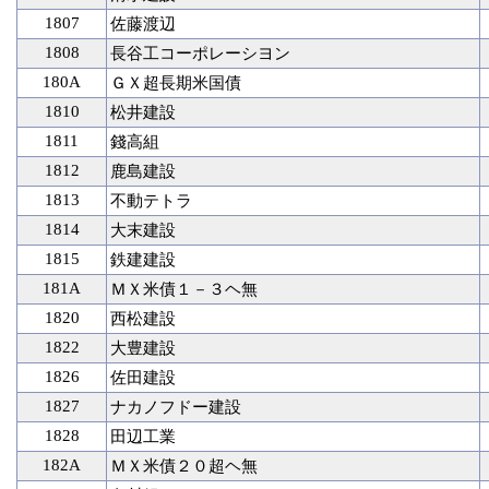
1807
佐藤渡辺
1808
長谷工コーポレーシヨン
180A
ＧＸ超長期米国債
1810
松井建設
1811
錢高組
1812
鹿島建設
1813
不動テトラ
1814
大末建設
1815
鉄建建設
181A
ＭＸ米債１－３ヘ無
1820
西松建設
1822
大豊建設
1826
佐田建設
1827
ナカノフドー建設
1828
田辺工業
182A
ＭＸ米債２０超ヘ無