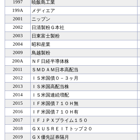
1997
暁飯島工業
199A
メディエア
2001
ニップン
2002
日清製粉Ｇ本社
2003
日東富士製粉
2004
昭和産業
2009
鳥越製粉
200A
ＮＦ日経半導体株
2011
ＳＭＤＡＭ日本高配当
2012
ＩＳ米国債０－３ヶ月
2013
ＩＳ米国高配当株
2014
ＩＳ米国連続増配
2015
ＩＦ米国債７１０Ｈ無
2016
ＩＦ米国債７１０Ｈ有
2017
ＩＦＪＰＸプライム１５０
2018
ＧＸＵＳＲＥＩＴトップ２０
2019
ＧＸ優先証券隔月