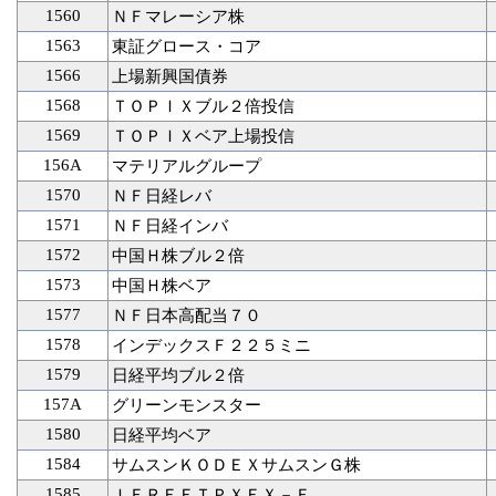
1560
ＮＦマレーシア株
1563
東証グロース・コア
1566
上場新興国債券
1568
ＴＯＰＩＸブル２倍投信
1569
ＴＯＰＩＸベア上場投信
156A
マテリアルグループ
1570
ＮＦ日経レバ
1571
ＮＦ日経インバ
1572
中国Ｈ株ブル２倍
1573
中国Ｈ株ベア
1577
ＮＦ日本高配当７０
1578
インデックスＦ２２５ミニ
1579
日経平均ブル２倍
157A
グリーンモンスター
1580
日経平均ベア
1584
サムスンＫＯＤＥＸサムスンＧ株
1585
ＩＦＲＥＥＴＰＸＥＸ－Ｆ