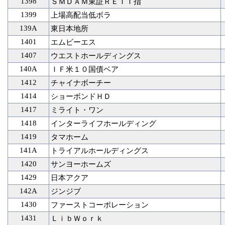
1398
ＳＭＤＡＭ東証ＲＥＩＴ指
1399
上場高配当低ボラ
139A
東日本地所
1401
エムビーエス
1407
ウエストホールディングス
140A
ＩＦ米１０国債ベア
1412
チャイナボーチー
1414
ショーボンドＨＤ
1417
ミライト・ワン
1418
インターライフホールディング
1419
タマホーム
141A
トライアルホールディングス
1420
サンヨーホームズ
1429
日本アクア
142A
ジンジブ
1430
ファーストコーポレーション
1431
ＬｉｂＷｏｒｋ