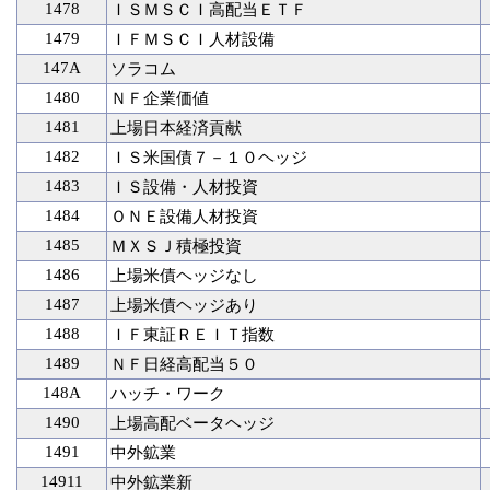
1478
ＩＳＭＳＣＩ高配当ＥＴＦ
1479
ＩＦＭＳＣＩ人材設備
147A
ソラコム
1480
ＮＦ企業価値
1481
上場日本経済貢献
1482
ＩＳ米国債７－１０ヘッジ
1483
ＩＳ設備・人材投資
1484
ＯＮＥ設備人材投資
1485
ＭＸＳＪ積極投資
1486
上場米債ヘッジなし
1487
上場米債ヘッジあり
1488
ＩＦ東証ＲＥＩＴ指数
1489
ＮＦ日経高配当５０
148A
ハッチ・ワーク
1490
上場高配ベータヘッジ
1491
中外鉱業
14911
中外鉱業新