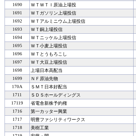
1690
ＷＴＷＴＩ原油上場投
1691
ＷＴガソリン上場投信
1692
ＷＴアルミニウム上場投信
1693
ＷＴ銅上場投信
1694
ＷＴニッケル上場投信
1695
ＷＴ小麦上場投信
1696
ＷＴとうもろこし
1697
ＷＴ大豆上場投信
1698
上場日本高配当
1699
ＮＦ原油先物
170A
ＳＭＴ日本好配当
1711
ＳＤＳホールディングス
17119
省電舎新株予約権
1716
第一カッター興業
1717
明豊ファシリティワークス
1718
美樹工業
1719