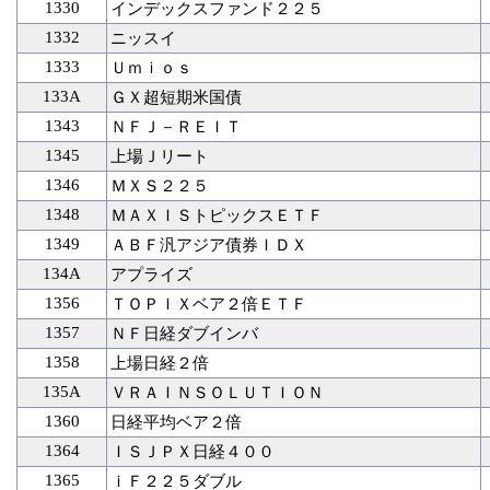
1330
インデックスファンド２２５
1332
ニッスイ
1333
Ｕｍｉｏｓ
133A
ＧＸ超短期米国債
1343
ＮＦＪ－ＲＥＩＴ
1345
上場Ｊリート
1346
ＭＸＳ２２５
1348
ＭＡＸＩＳトピックスＥＴＦ
1349
ＡＢＦ汎アジア債券ＩＤＸ
134A
アプライズ
1356
ＴＯＰＩＸベア２倍ＥＴＦ
1357
ＮＦ日経ダブインバ
1358
上場日経２倍
135A
ＶＲＡＩＮＳＯＬＵＴＩＯＮ
1360
日経平均ベア２倍
1364
ＩＳＪＰＸ日経４００
1365
ｉＦ２２５ダブル