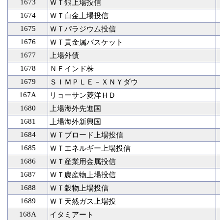
1673
ＷＴ銀上場投信
1674
ＷＴ白金上場投信
1675
ＷＴパラジウム投信
1676
ＷＴ貴金属バスケット
1677
上場外債
1678
ＮＦインド株
1679
ＳＩＭＰＬＥ－ＸＮＹダウ
167A
リョーサン菱洋ＨＤ
1680
上場海外先進国
1681
上場海外新興国
1684
ＷＴブロード上場投信
1685
ＷＴエネルギー上場投信
1686
ＷＴ産業用金属投信
1687
ＷＴ農産物上場投信
1688
ＷＴ穀物上場投信
1689
ＷＴ天然ガス上場投
168A
イタミアート