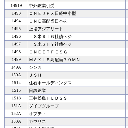
14919
中外鉱業引受
1493
ＯＮＥＪＰＸ日経中小型
1494
ＯＮＥ高配当日本株
1495
上場アジアリート
1496
ＩＳ米＄ＩＧ社債ヘジ
1497
ＩＳ米＄ＨＹ社債ヘジ
1498
ＯＮＥＥＴＦＥＳＧ
1499
ＭＡＸＩＳ高配当７０ＭＮ
149A
シンカ
150A
ＪＳＨ
1514
住石ホールディングス
1515
日鉄鉱業
1518
三井松島ＨＬＤＧＳ
151A
ダイブグループ
152A
オプティ
153A
カウリス