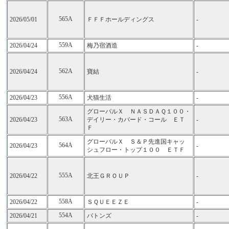
565A
2026/05/01
ＦＦＦホールディングス
-
559A
2026/04/24
梅乃宿酒造
-
562A
2026/04/24
寶結
-
556A
2026/04/23
犬猫生活
-
グローバルＸ ＮＡＳＤＡＱ１００・
563A
2026/04/23
デイリー・カバード・コール ＥＴ
-
Ｆ
グローバルＸ Ｓ＆Ｐ先進国キャッ
564A
2026/04/23
-
シュフロー・トップ１００ ＥＴＦ
555A
2026/04/22
北王ＧＲＯＵＰ
-
558A
2026/04/22
ＳＱＵＥＥＺＥ
-
554A
2026/04/21
バトンズ
-