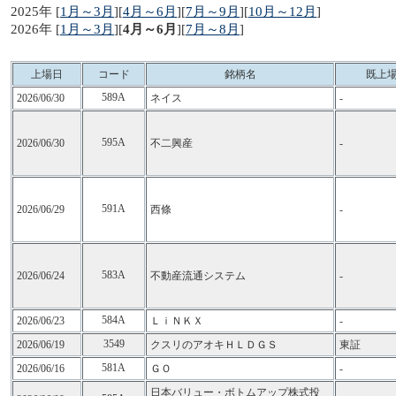
2025年 [
1月～3月
][
4月～6月
][
7月～9月
][
10月～12月
]
2026年 [
1月～3月
][
4月～6月
][
7月～8月
]
上場日
コード
銘柄名
既上
589A
2026/06/30
ネイス
-
595A
2026/06/30
不二興産
-
591A
2026/06/29
西條
-
583A
2026/06/24
不動産流通システム
-
584A
2026/06/23
ＬｉＮＫＸ
-
3549
2026/06/19
クスリのアオキＨＬＤＧＳ
東証
581A
2026/06/16
ＧＯ
-
日本バリュー・ボトムアップ株式投