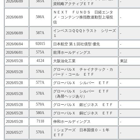
585A
2026/06/09
-
資戦略アクティブＥＴＦ
ＮＥＸＴ ＦＵＮＤＳ 日経エンタ
586A
2026/06/09
メ・コンテンツ株指数連動型上場投
-
信
インベスコＱＱＱトラスト シリーズ
587A
2026/06/09
-
１
92015
2026/06/04
日本航空 第１回社債型 優先
-
575A
2026/06/01
前澤ホールディングス
-
4124
2026/05/28
大阪油化工業
東証
グローバルＸ チャイナテック・カ
576A
2026/05/28
-
バード・コール ＥＴＦ
577A
2026/05/28
グローバルＸ シルバー ＥＴＦ
-
グローバルＸ シルバー ＥＴＦ
578A
2026/05/28
-
（為替ヘッジあり）
579A
2026/05/28
グローバルＸ 銀ビジネス ＥＴＦ
-
580A
2026/05/28
グローバルＸ 銅ビジネス ＥＴＦ
-
7118
2026/05/28
伸和ホールディングス
-
ｉシェアーズ 日本国債０－１年
570A
2026/05/27
-
ＥＴＦ