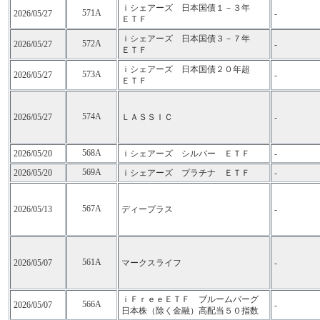
ｉシェアーズ 日本国債１－３年
571A
2026/05/27
-
ＥＴＦ
ｉシェアーズ 日本国債３－７年
572A
2026/05/27
-
ＥＴＦ
ｉシェアーズ 日本国債２０年超
573A
2026/05/27
-
ＥＴＦ
574A
2026/05/27
ＬＡＳＳＩＣ
-
568A
2026/05/20
ｉシェアーズ シルバー ＥＴＦ
-
569A
2026/05/20
ｉシェアーズ プラチナ ＥＴＦ
-
567A
2026/05/13
ディープラス
-
561A
2026/05/07
マークスライフ
-
ｉＦｒｅｅＥＴＦ ブルームバーグ
566A
2026/05/07
-
日本株（除く金融）高配当５０指数