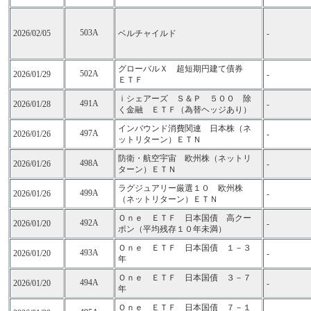
503A
2026/02/05
ベルチャイルド
-
グローバルＸ 超短期円建て債券
502A
2026/01/29
-
ＥＴＦ
ｉシェアーズ Ｓ＆Ｐ ５００ 除
491A
2026/01/28
-
く金融 ＥＴＦ（為替ヘッジあり）
インバウンド消費関連 日本株（ネ
497A
2026/01/26
-
ットリターン）ＥＴＮ
防衛・航空宇宙 欧州株（ネットリ
498A
2026/01/26
-
ターン）ＥＴＮ
ラグジュアリー厳選１０ 欧州株
499A
2026/01/26
-
（ネットリターン）ＥＴＮ
Ｏｎｅ ＥＴＦ 日本国債 高クー
492A
2026/01/20
-
ポン（平均残存１０年未満）
Ｏｎｅ ＥＴＦ 日本国債 １－３
493A
2026/01/20
-
年
Ｏｎｅ ＥＴＦ 日本国債 ３－７
494A
2026/01/20
-
年
Ｏｎｅ ＥＴＦ 日本国債 ７－１