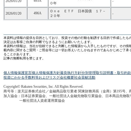
495A
2026/01/20
-
０年
Ｏｎｅ ＥＴＦ 日本国債 １７－
496A
2026/01/20
-
２０年
本資料は情報の提供を目的としており、投資その他の行動を勧誘する目的で作成したも
決定はお客様ご自身の判断でなさるようにお願いいたします。
本資料の情報は、当社が信頼できると判断した情報源から入手したものですが、その情
載内容に関するご質問・ご照会等には一切お答えいたしかねますのであらかじめご了承
ることがあります。
記事の無断転用を禁じます。
個人情報保護宣言
個人情報保護方針
最良執行方針
分別管理
取引説明書・取引約款
投資にかかる手数料等およびリスク
会社概要
社会貢献活動
Copyright© Rakuten Securities, Inc. All Rights Reserved.
商号等：楽天証券株式会社／金融商品取引業者 関東財務局長（金商）第195号、
加入協会：日本証券業協会、一般社団法人金融先物取引業協会、日本商品先物取
一般社団法人資産運用業協会