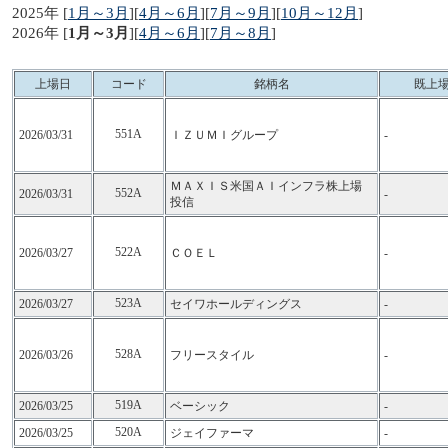
2025年 [
1月～3月
][
4月～6月
][
7月～9月
][
10月～12月
]
2026年 [
1月～3月
][
4月～6月
][
7月～8月
]
上場日
コード
銘柄名
既上
551A
2026/03/31
ＩＺＵＭＩグループ
-
ＭＡＸＩＳ米国ＡＩインフラ株上場
552A
2026/03/31
-
投信
522A
2026/03/27
ＣＯＥＬ
-
523A
2026/03/27
セイワホールディングス
-
528A
2026/03/26
フリースタイル
-
519A
2026/03/25
ベーシック
-
520A
2026/03/25
ジェイファーマ
-