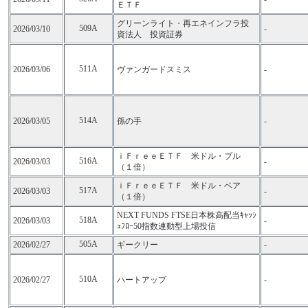
ＥＴＦ
グリーンライト・再エネインフラ投
509A
2026/03/10
-
資法人 投資証券
511A
2026/03/06
ヴァンガードスミス
-
514A
2026/03/05
孫の手
-
ｉＦｒｅｅＥＴＦ 米ドル・ブル
516A
2026/03/03
-
（１倍）
ｉＦｒｅｅＥＴＦ 米ドル・ベア
517A
2026/03/03
-
（１倍）
NEXT FUNDS FTSE日本株高配当ｷｬｯｼ
518A
2026/03/03
-
ｭﾌﾛｰ50指数連動型上場投信
505A
2026/02/27
ギークリー
-
510A
2026/02/27
ハートアップ
-