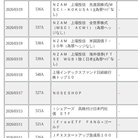
ＮＺＡＭ 上場投信 先進国株式(Ｍ
536A
2026/03/19
ＳＣＩ－ＫＯＫＵＳＡＩ)(為替ﾍｯｼﾞな
-
し)
ＮＺＡＭ 上場投信 全世界株式
537A
2026/03/19
（ＭＳＣＩ ＡＣＷＩ）（為替ヘッ
-
ジなし）
ＮＺＡＭ 上場投信 米国国債７－
538A
2026/03/19
-
１０年（為替ヘッジなし）
ＮＺＡＭ 上場投信 海外債券(ＦＴ
539A
2026/03/19
ＳＥ ＷＧＢＩ除く日本)(為替ﾍｯｼﾞな
-
し)
上場インデックスファンド日経銀行
540A
2026/03/18
-
株トップ１０
527A
2026/03/17
ＮＯＳＥＳＨＯＰ
-
ｉシェアーズ 高格付け日本円社
515A
2026/03/13
-
債 ＥＴＦ
ｉＦｒｅｅＥＴＦ ＦＡＮＧ＋ゴー
521A
2026/03/11
-
ルド
ＪＰＸスタートアップ急成長１００
526A
2026/03/11
-