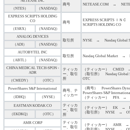
NETEASE INC
商号
NETEASE.COM → NET
（NTES）
（NASDAQ）
EXPRESS SCRIPTS HOLDING
EXPRESS SCRIPTS ＩＮＣ
CO
商号
SCRIPTS HOLDING CO
（ESRX）
（NASDAQ）
ANALOG DEVICES
取引所
NYSE → Nasdaq Global S
（ADI）
（NASDAQ）
AUTOBYTEL INC
取引所
Nasdaq Global Market → Na
（ABTL）
（NASDAQ）
CHINA MEDICAL TECH-SPON -
ティッカ
（ティッカー） CMED →
ADR
ー、取引
（取引所） Nasdaq Global 
所
OTC
（CMEDY）
（OTC）
（商号） PowerShares Dyn
PowerShares S&P International
商号、テ
PowerShares S&P Internationa
ィッカー
（IDHQ）
（NYSE）
（ティッカー） PFA → I
ティッカ
EASTMAN KODAK CO
（ティッカー） EK → E
ー、取引
（取引所） NYSE → O
（EKDKQ）
（OTC）
所
ティッカ
AMR CORP
（ティッカー） AMR → 
ー、取引
（取引所） NYSE → O