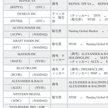
REPSOL SA
商号
REPSOL YPF SA → REPSO
(REPYY)
（OTC）
ティッカ
DYNEGY INC.
（ティッカー） DYN → 
ー、取引
（取引所） NYSE → O
(DYNIQ)
（OTC）
所
ACTIVE POWER INC
取引所
Nasdaq Global Market → Na
（ACPW）
（NASDAQ）
KRAFT FOODS INC.
取引所
NYSE → Nasdaq Global Sel
（KFT）
（NASDAQ）
（商号）ALEXANDER & B
MATSON INC
商号、テ
HOLDINGS,INC. → MATS
ィッカー
（MATX）
（NYSE）
（ティッカー）ALEX → M
BLUCORA INC
商号、テ
（商号）INFOSPACE INC 
ィッカー
（ティッカー）INSP → BC
（BCOR）
（NASDAQ）
ALEXANDER & BALD
ALEXANDER & BALDWI
商号
ALEXANDER & BALDWIN 
（ALEX）
（NYSE）
WESTERN DIGITAL
取引所
NYSE → Nasdaq Global Sel
（WDC）
（NASDAQ）
TEVA PHARM. IND. - ADR