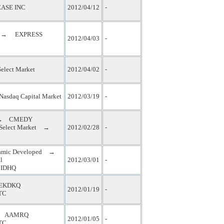
EASE INC
2012/04/12
-
 → EXPRESS
2012/04/03
-
elect Market
2012/04/02
-
sdaq Capital Market
2012/03/19
-
 CMEDY
Select Market →
2012/02/28
-
amic Developed →
l
2012/03/01
-
DHQ
KDKQ
2012/01/19
-
TC
AAMRQ
2012/01/05
-
TC