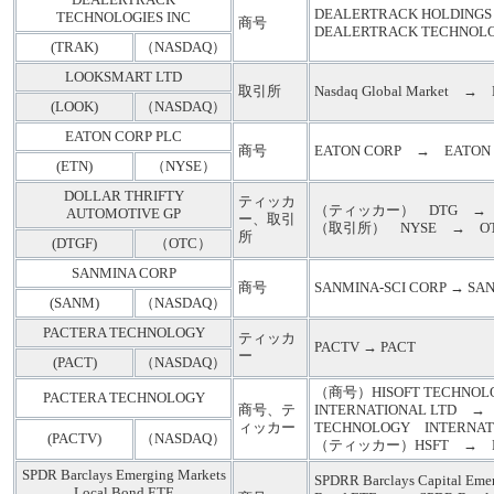
DEALERTRACK
DEALERTRACK HOLDIN
TECHNOLOGIES INC
商号
DEALERTRACK TECHNOLO
(TRAK)
（NASDAQ）
LOOKSMART LTD
取引所
Nasdaq Global Market → Na
(LOOK)
（NASDAQ）
EATON CORP PLC
商号
EATON CORP → EATON 
(ETN)
（NYSE）
DOLLAR THRIFTY
ティッカ
（ティッカー） DTG → 
AUTOMOTIVE GP
ー、取引
（取引所） NYSE → O
所
(DTGF)
（OTC）
SANMINA CORP
商号
SANMINA-SCI CORP → SA
(SANM)
（NASDAQ）
PACTERA TECHNOLOGY
ティッカ
PACTV → PACT
ー
(PACT)
（NASDAQ）
（商号）HISOFT TECHNO
PACTERA TECHNOLOGY
商号、テ
INTERNATIONAL LTD →
ィッカー
TECHNOLOGY INTERNAT
(PACTV)
（NASDAQ）
（ティッカー）HSFT → P
SPDR Barclays Emerging Markets
SPDRR Barclays Capital Emer
Local Bond ETF