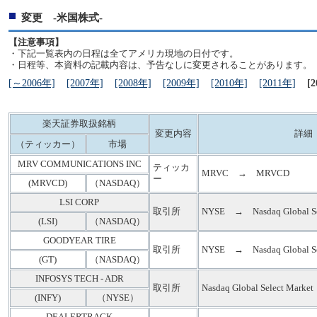
変更 -米国株式-
【注意事項】
・下記一覧表内の日程は全てアメリカ現地の日付です。
・日程等、本資料の記載内容は、予告なしに変更されることがあります。
[～2006年]
[2007年]
[2008年]
[2009年]
[2010年]
[2011年]
[
楽天証券取扱銘柄
変更内容
詳細
（ティッカー）
市場
MRV COMMUNICATIONS INC
ティッカ
MRVC → MRVCD
ー
(MRVCD)
（NASDAQ）
LSI CORP
取引所
NYSE → Nasdaq Global Sel
(LSI)
（NASDAQ）
GOODYEAR TIRE
取引所
NYSE → Nasdaq Global Sel
(GT)
（NASDAQ）
INFOSYS TECH - ADR
取引所
Nasdaq Global Select Mar
(INFY)
（NYSE）