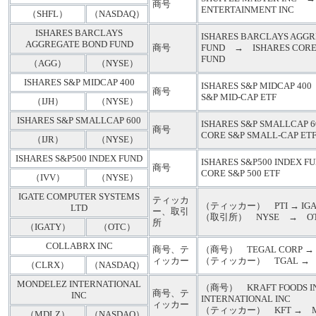
商号
ENTERTAINMENT INC
（SHFL）
（NASDAQ）
ISHARES BARCLAYS
ISHARES BARCLAYS AGG
AGGREGATE BOND FUND
商号
FUND → ISHARES CORE 
FUND
（AGG）
（NYSE）
ISHARES S&P MIDCAP 400
ISHARES S&P MIDCAP 40
商号
S&P MID-CAP ETF
（IJH）
（NYSE）
ISHARES S&P SMALLCAP 600
ISHARES S&P SMALLCAP 
商号
CORE S&P SMALL-CAP ET
（IJR）
（NYSE）
ISHARES S&P500 INDEX FUND
ISHARES S&P500 INDEX 
商号
CORE S&P 500 ETF
（IVV）
（NYSE）
IGATE COMPUTER SYSTEMS
ティッカ
（ティッカー） PTI → IGA
LTD
ー、取引
（取引所） NYSE → O
所
（IGATY）
（OTC）
COLLABRX INC
商号、テ
（商号） TEGAL CORP → 
ィッカー
（ティッカー） TGAL → 
（CLRX）
（NASDAQ）
MONDELEZ INTERNATIONAL
（商号） KRAFT FOODS I
商号、テ
INC
INTERNATIONAL INC
ィッカー
（ティッカー） KFT → M
（MDLZ）
（NASDAQ）