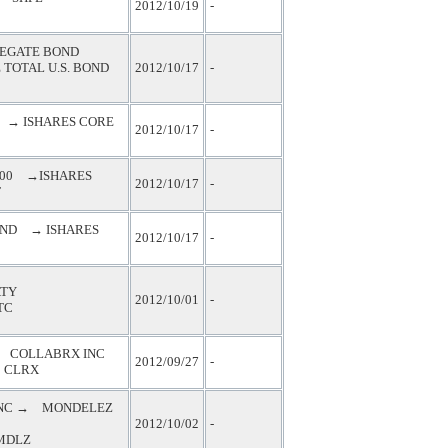
2012/10/19
-
REGATE BOND
TOTAL U.S. BOND
2012/10/17
-
0 → ISHARES CORE
2012/10/17
-
600 →ISHARES
2012/10/17
-
F
FUND → ISHARES
2012/10/17
-
TY
2012/10/01
-
TC
COLLABRX INC
2012/09/27
-
CLRX
NC → MONDELEZ
2012/10/02
-
DLZ