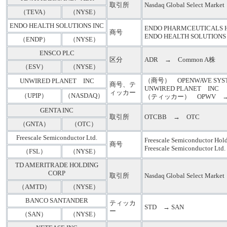
取引所
Nasdaq Global Select Mar
（TEVA）
（NYSE）
ENDO HEALTH SOLUTIONS INC
ENDO PHARMCEUTICAL
商号
ENDO HEALTH SOLUTIONS
（ENDP）
（NYSE）
ENSCO PLC
区分
ADR → Common A株
（ESV）
（NYSE）
（商号） OPENWAVE SY
UNWIRED PLANET INC
商号、テ
UNWIRED PLANET INC
ィッカー
（UPIP）
（NASDAQ）
（ティッカー） OPWV →
GENTA INC
取引所
OTCBB → OTC
（GNTA）
（OTC）
Freescale Semiconductor Ltd.
Freescale Semiconductor 
商号
Freescale Semiconductor Ltd.
（FSL）
（NYSE）
TD AMERITRADE HOLDING
CORP
取引所
Nasdaq Global Select Mar
（AMTD）
（NYSE）
BANCO SANTANDER
ティッカ
STD → SAN
ー
（SAN）
（NYSE）