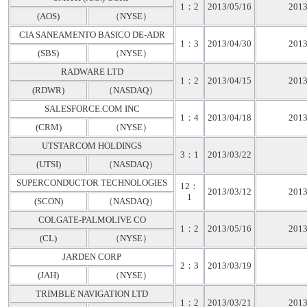
1：2
2013/05/16
2013
(AOS)
（NYSE）
CIA SANEAMENTO BASICO DE-ADR
1：3
2013/04/30
2013
(SBS)
（NYSE）
RADWARE LTD
1：2
2013/04/15
2013
(RDWR)
（NASDAQ）
SALESFORCE.COM INC
1：4
2013/04/18
2013
(CRM)
（NYSE）
UTSTARCOM HOLDINGS
3：1
2013/03/22
(UTSI)
（NASDAQ）
SUPERCONDUCTOR TECHNOLOGIES
12：
2013/03/12
2013
1
(SCON)
（NASDAQ）
COLGATE-PALMOLIVE CO
1：2
2013/05/16
2013
(CL)
（NYSE）
JARDEN CORP
2：3
2013/03/19
(JAH)
（NYSE）
TRIMBLE NAVIGATION LTD
1：2
2013/03/21
2013