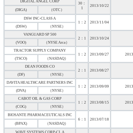
DIGITAL ANGEL CORP
30：
2013/10/22
1
(DIGA)
（OTC）
DSW INC-CLASS A
1：2
2013/11/04
(DSW)
（NYSE）
VANGUARD SP 500
2：1
2013/10/24
(VOO)
（NYSE Arca）
TRACTOR SUPPLY COMPANY
1：2
2013/09/27
2013
(TSCO)
（NASDAQ）
DEAN FOODS CO
2：1
2013/08/27
(DF)
（NYSE）
DAVITA HEALTHCARE PARTNERS INC
1：2
2013/09/09
2013
(DVA)
（NYSE）
CABOT OIL & GAS CORP
1：2
2013/08/15
2013
(COG)
（NYSE）
BIOSANTE PHARMACEUTICALS INC
6：1
2013/07/18
(BPAX)
（NASDAQ）
WAVE SYSTEMS CORP-CL A