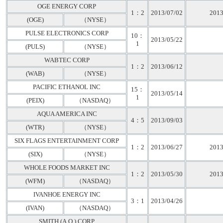
OGE ENERGY CORP
1：2
2013/07/02
2013
(OGE)
（NYSE）
PULSE ELECTRONICS CORP
10：
2013/05/22
1
(PULS)
（NYSE）
WABTEC CORP
1：2
2013/06/12
(WAB)
（NYSE）
PACIFIC ETHANOL INC
15：
2013/05/14
1
(PEIX)
（NASDAQ）
AQUA AMERICA INC
4：5
2013/09/03
(WTR)
（NYSE）
SIX FLAGS ENTERTAINMENT CORP
1：2
2013/06/27
2013
(SIX)
（NYSE）
WHOLE FOODS MARKET INC
1：2
2013/05/30
2013
(WFM)
（NASDAQ）
IVANHOE ENERGY INC
3：1
2013/04/26
(IVAN)
（NASDAQ）
SMITH (A.O.) CORP