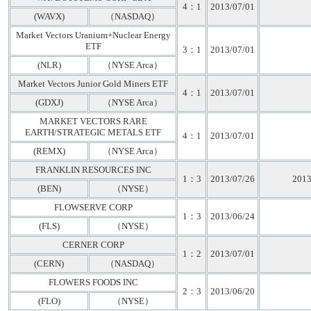
4：1
2013/07/01
(WAVX)
（NASDAQ）
Market Vectors Uranium+Nuclear Energy
ETF
3：1
2013/07/01
(NLR)
（NYSE Arca）
Market Vectors Junior Gold Miners ETF
4：1
2013/07/01
(GDXJ)
（NYSE Arca）
MARKET VECTORS RARE
EARTH/STRATEGIC METALS ETF
4：1
2013/07/01
(REMX)
（NYSE Arca）
FRANKLIN RESOURCES INC
1：3
2013/07/26
2013
(BEN)
（NYSE）
FLOWSERVE CORP
1：3
2013/06/24
(FLS)
（NYSE）
CERNER CORP
1：2
2013/07/01
(CERN)
（NASDAQ）
FLOWERS FOODS INC
2：3
2013/06/20
(FLO)
（NYSE）