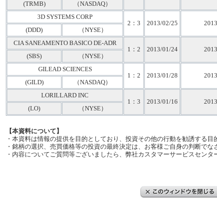
(TRMB)
（NASDAQ）
3D SYSTEMS CORP
2：3
2013/02/25
2013
(DDD)
（NYSE）
CIA SANEAMENTO BASICO DE-ADR
1：2
2013/01/24
2013
(SBS)
（NYSE）
GILEAD SCIENCES
1：2
2013/01/28
2013
(GILD)
（NASDAQ）
LORILLARD INC
1：3
2013/01/16
2013
(LO)
（NYSE）
【本資料について】
・本資料は情報の提供を目的としており、投資その他の行動を勧誘する目
・銘柄の選択、売買価格等の投資の最終決定は、お客様ご自身の判断でな
・内容についてご質問等ございましたら、弊社カスタマーサービスセンタ