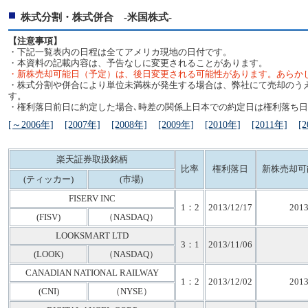
株式分割・株式併合 -米国株式-
【注意事項】
・下記一覧表内の日程は全てアメリカ現地の日付です。
・本資料の記載内容は、予告なしに変更されることがあります。
・新株売却可能日（予定）は、後日変更される可能性があります。あらか
・株式分割や併合により単位未満株が発生する場合は、弊社にて売却のう
す。
・権利落日前日に約定した場合､時差の関係上日本での約定日は権利落ち日
[～2006年]
[2007年]
[2008年]
[2009年]
[2010年]
[2011年]
[
楽天証券取扱銘柄
比率
権利落日
新株売却可
(ティッカー)
(市場)
FISERV INC
1：2
2013/12/17
2013
(FISV)
（NASDAQ）
LOOKSMART LTD
3：1
2013/11/06
(LOOK)
（NASDAQ）
CANADIAN NATIONAL RAILWAY
1：2
2013/12/02
2013
(CNI)
（NYSE）