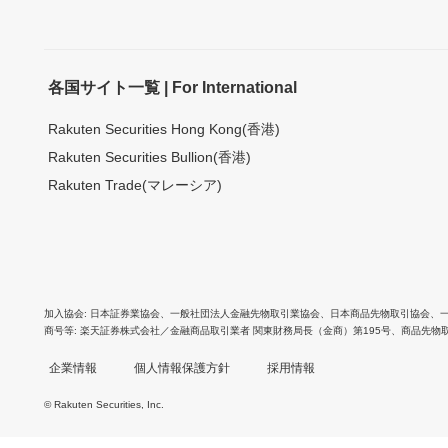
各国サイト一覧 | For International
Rakuten Securities Hong Kong(香港)
Rakuten Securities Bullion(香港)
Rakuten Trade(マレーシア)
加入協会
日本証券業協会
、
一般社団法人金融先物取引業協会
、
日本商品先物取引協会
、
商号等
楽天証券株式会社／金融商品取引業者 関東財務局長（金商）第195号、商品先物
企業情報
個人情報保護方針
採用情報
© Rakuten Securities, Inc.