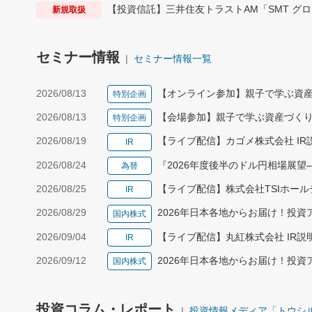
【投資信託】三井住友トラストAM「SMT グ
新規取扱
セミナー情報
セミナー情報一覧
2026/08/13
【オンライン参加】親子で学ぶ資産
特別企画
2026/08/13
【会場参加】親子で学ぶ資産づくりス
特別企画
2026/08/19
【ライブ配信】カゴメ株式会社 IR説
IR
2026/08/24
『2026年度後半のドル円相場展
為替
2026/08/25
【ライブ配信】株式会社TSIホールデ
IR
2026/08/29
2026年日本各地からお届け！投
国内株式
2026/09/04
【ライブ配信】丸紅株式会社 IR説
IR
2026/09/12
2026年日本各地からお届け！投
国内株式
投資コラム・レポート
投資情報メディア「トウシ