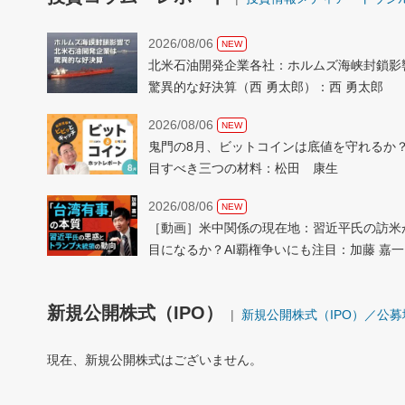
2026/08/06
NEW
北米石油開発企業各社：ホルムズ海峡封鎖影
驚異的な好決算（西 勇太郎）：西 勇太郎
2026/08/06
NEW
鬼門の8月、ビットコインは底値を守れるか
目すべき三つの材料：松田 康生
2026/08/06
NEW
［動画］米中関係の現在地：習近平氏の訪米
目になるか？AI覇権争いにも注目：加藤 嘉一
新規公開株式（IPO）
新規公開株式（IPO）／公
現在、新規公開株式はございません。